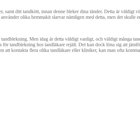
er, samt ditt tandkött, innan denne bleker dina tänder. Detta är väldig
använder olika hemmakit slarvar nämligen med detta, men det skulle en ta
jöd tandblekning. Men idag är detta väldigt vanligt, och väldigt många tan
iserna för tandblekning hos tandläkare rejält. Det kan dock löna sig att jäm
om att kontakta flera olika tandläkare eller kliniker, kan man ofta komm