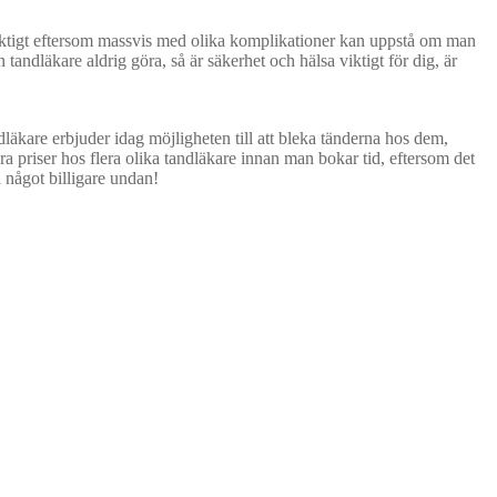
t viktigt eftersom massvis med olika komplikationer kan uppstå om man
ndläkare aldrig göra, så är säkerhet och hälsa viktigt för dig, är
dläkare erbjuder idag möjligheten till att bleka tänderna hos dem,
föra priser hos flera olika tandläkare innan man bokar tid, eftersom det
a något billigare undan!