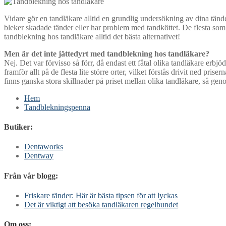
Vidare gör en tandläkare alltid en grundlig undersökning av dina tänd
bleker skadade tänder eller har problem med tandköttet. De flesta som 
tandblekning hos tandläkare alltid det bästa alternativet!
Men är det inte jättedyrt med tandblekning hos tandläkare?
Nej. Det var förvisso så förr, då endast ett fåtal olika tandläkare erb
framför allt på de flesta lite större orter, vilket förstås drivit ned pr
finns ganska stora skillnader på priset mellan olika tandläkare, så gen
Hem
Tandblekningspenna
Butiker:
Dentaworks
Dentway
Från vår blogg:
Friskare tänder: Här är bästa tipsen för att lyckas
Det är viktigt att besöka tandläkaren regelbundet
Om oss: