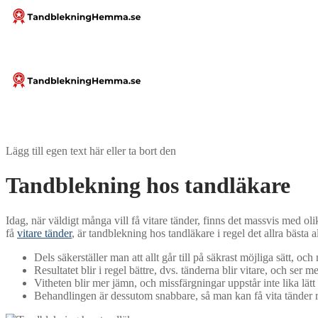
Hoppa
Meny
Stäng
till
innehåll
Lägg till egen text här eller ta bort den
Tandblekning hos tandläkare
Idag, när väldigt många vill få vitare tänder, finns det massvis med
få
vitare tänder
, är tandblekning hos tandläkare i regel det allra bästa a
Dels säkerställer man att allt går till på säkrast möjliga sätt, 
Resultatet blir i regel bättre, dvs. tänderna blir vitare, och ser me
Vitheten blir mer jämn, och missfärgningar uppstår inte lika lätt
Behandlingen är dessutom snabbare, så man kan få vita tänder